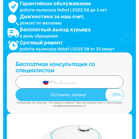
Гарантийное обслуживание
робота-пылесоса Hobot LEGEE D8 до 3 лет
Диагностика за наш счет,
ремонт по желанию
Бесплатный выезд курьера
в день обращения
Срочный ремонт
робота-пылесоса Hobot LEGEE D8 от 35 минут
Бесплатная консультация со
специалистом
Оставить заявку
Нажимая на кнопку "Оставить заявку" Вы соглашаетесь c
политикой
конфиденциальности