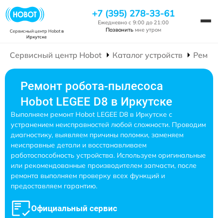
+7 (395) 278-33-61
Ежедневно с 9:00 до 21:00
Позвонить
мне утром
Сервисный центр Hobot
в
Иркутске
Сервисный центр Hobot
Каталог устройств
Ремон
Ремонт робота-пылесоса
Hobot LEGEE D8 в Иркутске
Выполняем ремонт Hobot LEGEE D8 в Иркутске с
устранением неисправностей любой сложности. Проводим
диагностику, выявляем причины поломки, заменяем
неисправные детали и восстанавливаем
работоспособность устройства. Используем оригинальные
или рекомендованные производителем запчасти, после
ремонта выполняем проверку всех функций и
предоставляем гарантию.
Официальный сервис