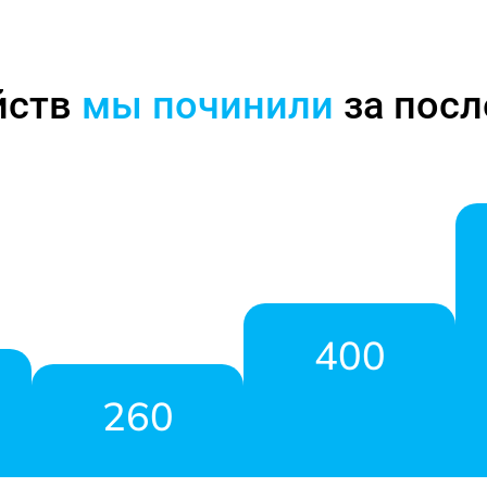
йств
мы починили
за посл
400
260