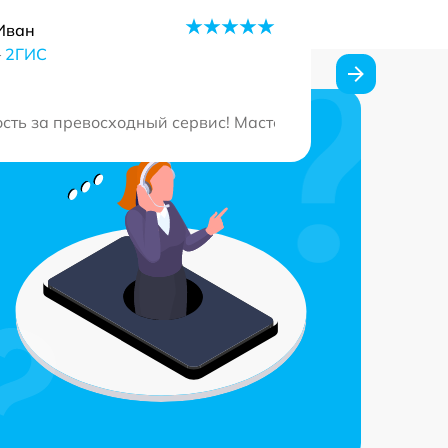
Иван
–
2ГИС
али полезные советы по уходу. Очень доволен выбором э
ть за превосходный сервис! Мастера с большим опытом 