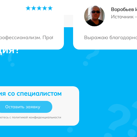
Воробьев 
Источник 
рофессионализм. Проблема была решена быстро, и мне д
Выражаю благодарнос
ция?
ия со специалистом
Оставить заявку
аетесь c
политикой конфиденциальности