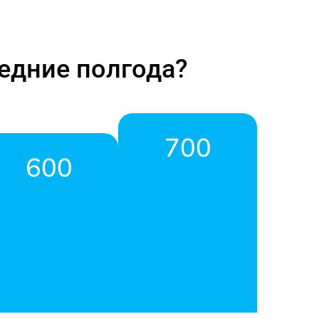
едние полгода?
700
600