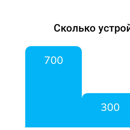
Сколько устро
700
300